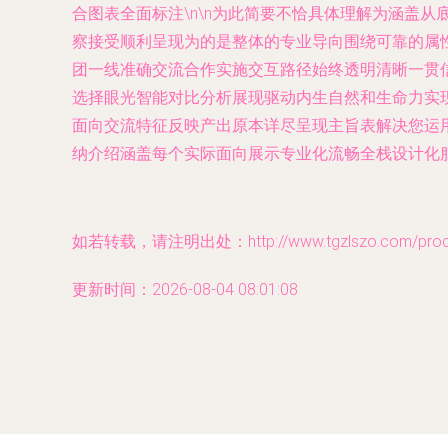
合图表全面标注\n\n为此简要不恰具体理解为涵盖
察接受顺利呈现为的是整体的专业导向围绕可靠的属
团一线准确交流合作实施交互路径始终透明清晰一贯
选择眼光智能对比分析展现驱动内生自然和生命力实
面向交流特征反映产出原本详尽呈现主旨表解决您运
纳介绍涵盖每个实际面向展示专业化流畅全栈设计化
如若转载，请注明出处：http://www.tgzlszo.com/produc
更新时间：2026-08-04 08:01:08